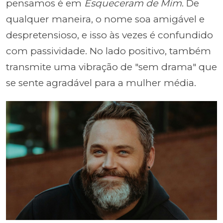
pensamos é em
Esqueceram de Mim
. De
qualquer maneira, o nome soa amigável e
despretensioso, e isso às vezes é confundido
com passividade. No lado positivo, também
transmite uma vibração de "sem drama" que
se sente agradável para a mulher média.