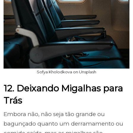
Sofya Kholodkova on Unsplash
12. Deixando Migalhas para
Trás
Embora não, não seja tão grande ou
bagunçado quanto um derramamento ou