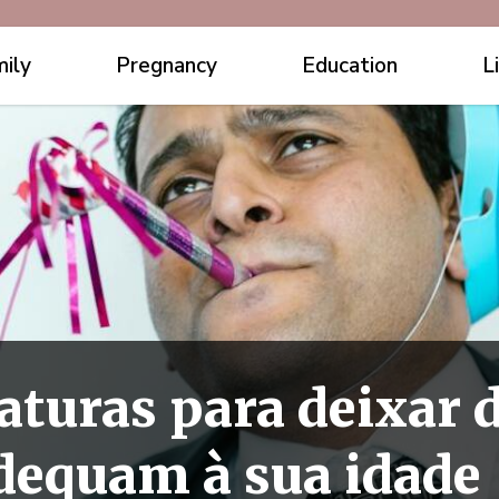
ily
Pregnancy
Education
L
aturas para deixar d
dequam à sua idade