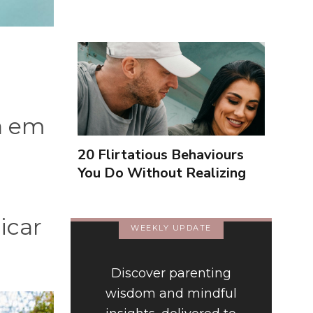
a em
20 Flirtatious Behaviours
You Do Without Realizing
(Portuguese)
icar
WEEKLY UPDATE
Discover parenting
wisdom and mindful