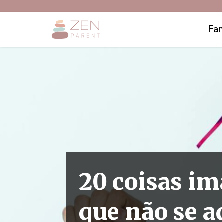
Fam
20 coisas im
que não se a