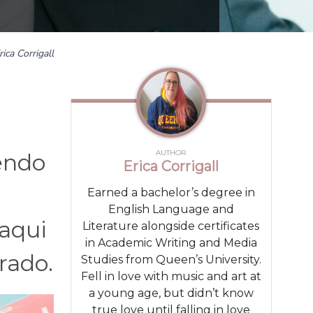
rica Corrigall
AUTHOR
endo
Erica Corrigall
Earned a bachelor’s degree in
English Language and
 aqui
Literature alongside certificates
in Academic Writing and Media
rado.
Studies from Queen’s University.
Fell in love with music and art at
a young age, but didn’t know
true love until falling in love