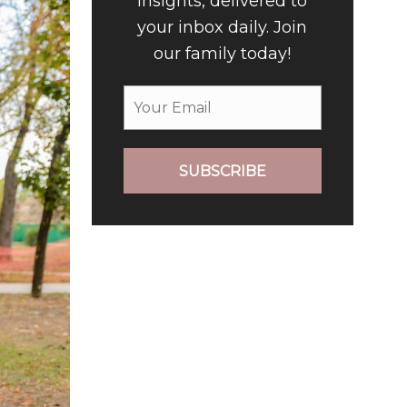
insights, delivered to
your inbox daily. Join
our family today!
SUBSCRIBE