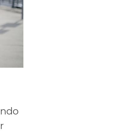
endo
r