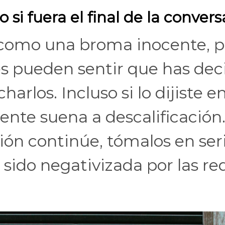
si fuera el final de la convers
 como una broma inocente, p
es pueden sentir que has dec
arlos. Incluso si lo dijiste e
te suena a descalificación.
ión continúe, tómalos en ser
 sido negativizada por las re