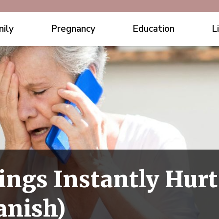
ily
Pregnancy
Education
L
ings Instantly Hur
anish)