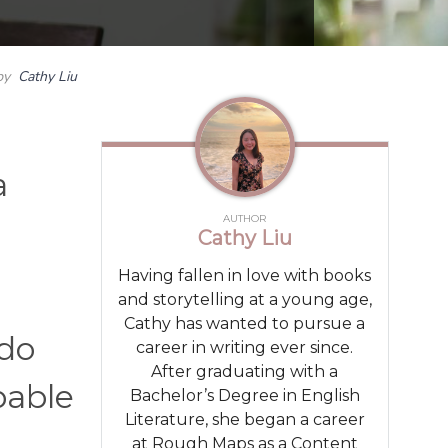
by
Cathy Liu
a
AUTHOR
Cathy Liu
Having fallen in love with books
and storytelling at a young age,
Cathy has wanted to pursue a
ado
career in writing ever since.
After graduating with a
bable
Bachelor’s Degree in English
Literature, she began a career
at Rough Maps as a Content