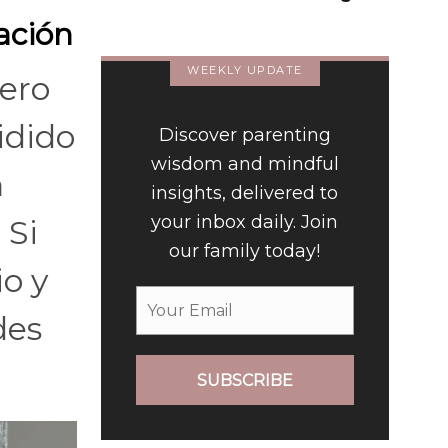
(Spanish)
ación
WEEKLY UPDATE
ero
idido
Discover parenting
wisdom and mindful
n
insights, delivered to
your inbox daily. Join
 Si
our family today!
io y
des
SUBSCRIBE