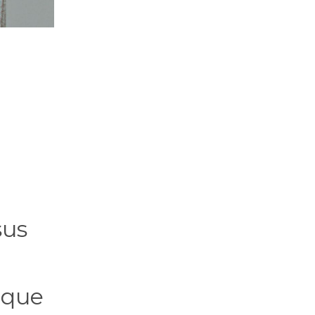
sus
 que