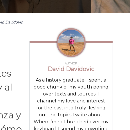
id Davidovic
AUTHOR
David Davidovic
tes
As a history graduate, I spent a
 al
good chunk of my youth poring
over texts and sources. I
channel my love and interest
for the past into truly fleshing
nza y
out the topics I write about.
When I’m not hunched over my
 cómo
keyboard, I spend my downtime