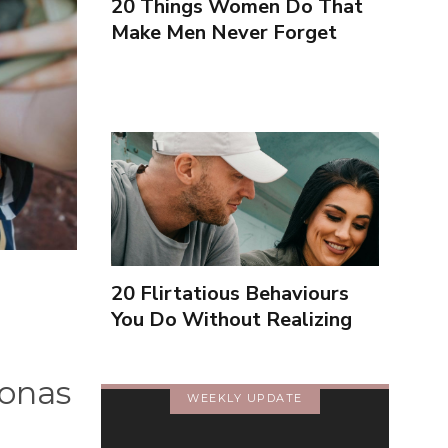
20 Things Women Do That
Make Men Never Forget
Them (Spanish)
20 Flirtatious Behaviours
You Do Without Realizing
(Spanish)
sonas
WEEKLY UPDATE