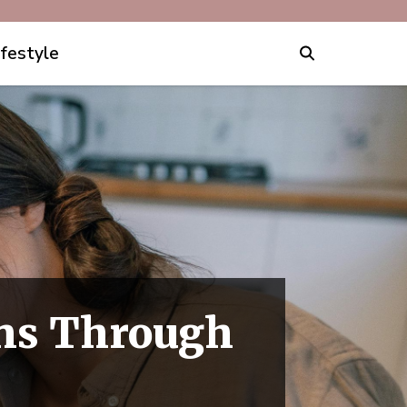
ifestyle
rns Through