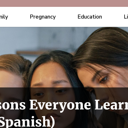
ily
Pregnancy
Education
L
sons Everyone Lea
(Spanish)