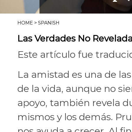
HOME
>
SPANISH
Las Verdades No Revelad
Este artículo fue traduci
La amistad es una de las
de la vida, aunque no siem
apoyo, también revela d
mismos y los demás. Prue
nos ayuda a crecer. Al f