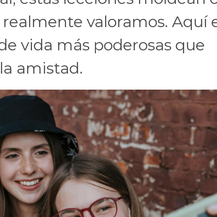
 realmente valoramos. Aquí 
s de vida más poderosas que
la amistad.