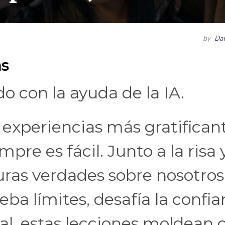
by
Dav
as
do con la ayuda de la IA.
 experiencias más gratifican
pre es fácil. Junto a la risa y
uras verdades sobre nosotros
ba límites, desafía la confia
inal, estas lecciones moldean