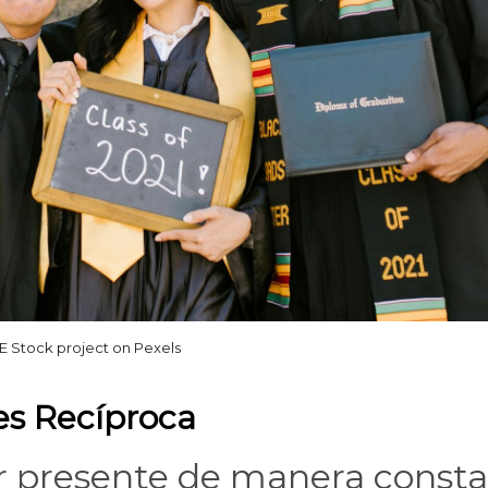
 Stock project on Pexels
es Recíproca
r presente de manera const