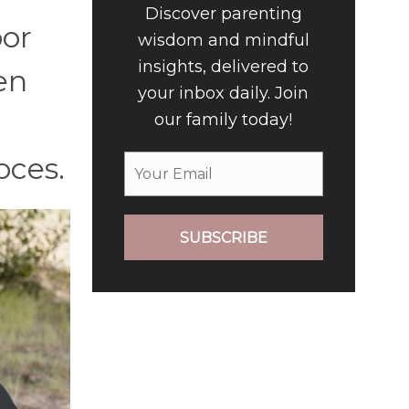
Discover parenting
por
wisdom and mindful
insights, delivered to
en
your inbox daily. Join
our family today!
oces.
SUBSCRIBE