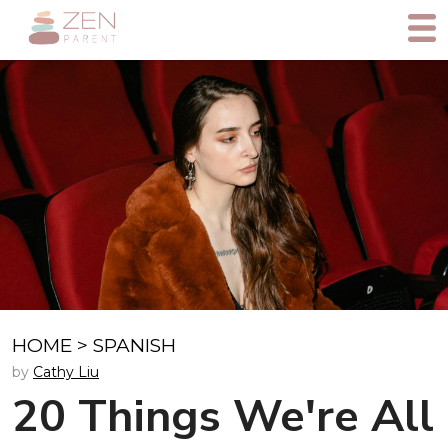
HOME
>
SPANISH
by
Cathy Liu
20 Things We're All