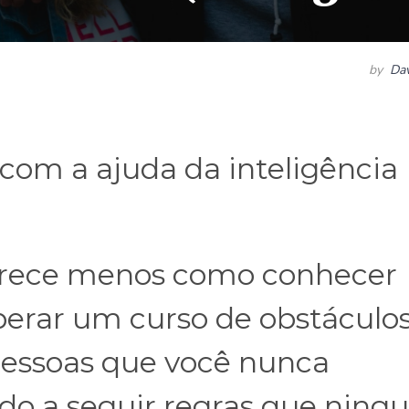
by
Dav
o com a ajuda da inteligência
arece menos como conhecer
erar um curso de obstáculo
 pessoas que você nunca
do a seguir regras que nin