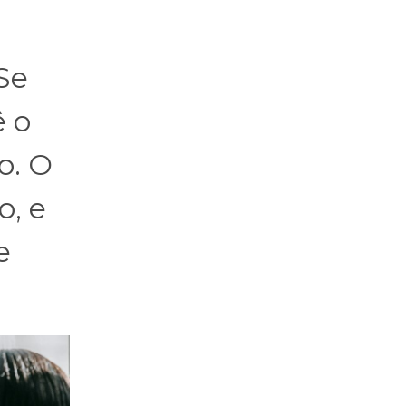
Se
ê o
o. O
, e
e