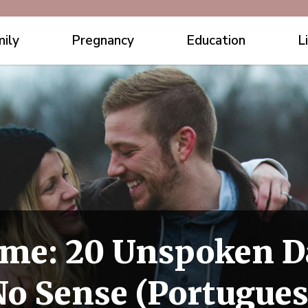
ily
Pregnancy
Education
L
me: 20 Unspoken D
o Sense (Portugues