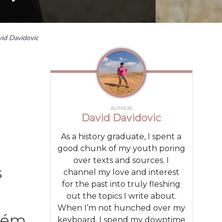
id Davidovic
AUTHOR
David Davidovic
As a history graduate, I spent a
good chunk of my youth poring
over texts and sources. I
s
channel my love and interest
for the past into truly fleshing
out the topics I write about.
When I’m not hunched over my
guém
keyboard, I spend my downtime