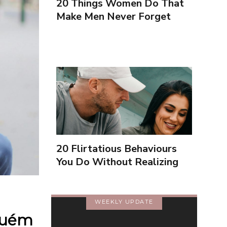
20 Things Women Do That
Make Men Never Forget
Them (Portuguese)
20 Flirtatious Behaviours
You Do Without Realizing
(Portuguese)
WEEKLY UPDATE
lguém