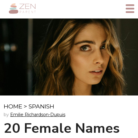
HOME
>
SPANISH
by
Emilie Richardson-Dupuis
20 Female Names