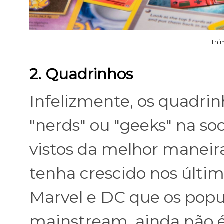
Thi
2. Quadrinhos
Infelizmente, os quadri
"nerds" ou "geeks" na so
vistos da melhor maneir
tenha crescido nos últim
Marvel e DC que os pop
mainstream, ainda não 