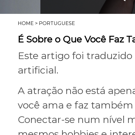
HOME
>
PORTUGUESE
É Sobre o Que Você Faz
Este artigo foi traduzid
artificial.
A atração não está apena
você ama e faz também 
Conectar-se num nível m
mesmos hobbies e intere