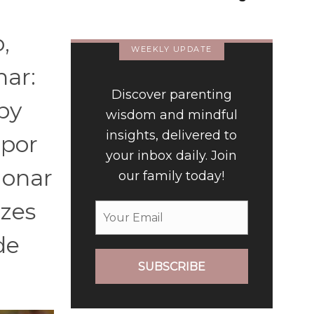
(Portuguese)
,
WEEKLY UPDATE
nar:
Discover parenting
by
wisdom and mindful
insights, delivered to
 por
your inbox daily. Join
ionar
our family today!
izes
de
SUBSCRIBE