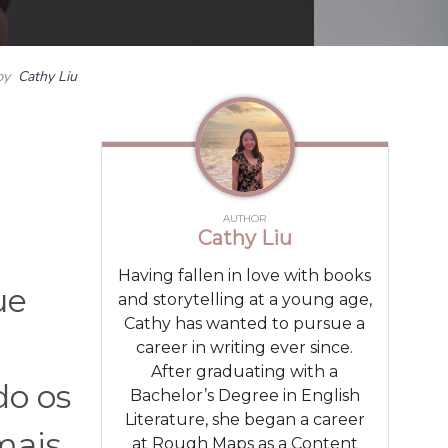
by
Cathy Liu
AUTHOR
Cathy Liu
Having fallen in love with books
ue
and storytelling at a young age,
Cathy has wanted to pursue a
career in writing ever since.
After graduating with a
do os
Bachelor’s Degree in English
Literature, she began a career
mais
at Rough Maps as a Content