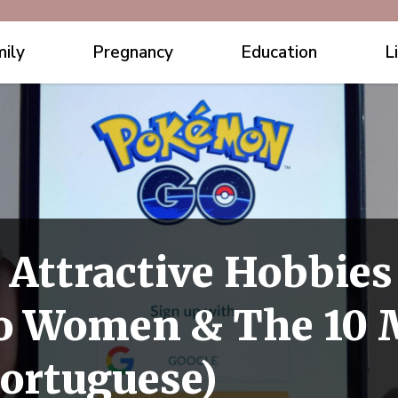
ily
Pregnancy
Education
L
t Attractive Hobbie
o Women & The 10 
Portuguese)