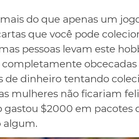
 mais do que apenas um jogo
rtas que você pode colecio
gumas pessoas levam este hob
e completamente obcecadas
s de dinheiro tentando colec
as mulheres não ficariam fel
ro gastou $2000 em pacotes 
o algum.