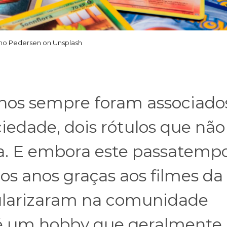
mo Pedersen on Unsplash
nhos sempre foram associado
ciedade, dois rótulos que não
a. E embora este passatemp
os anos graças aos filmes da
ularizaram na comunidade
é um hobby que geralmente