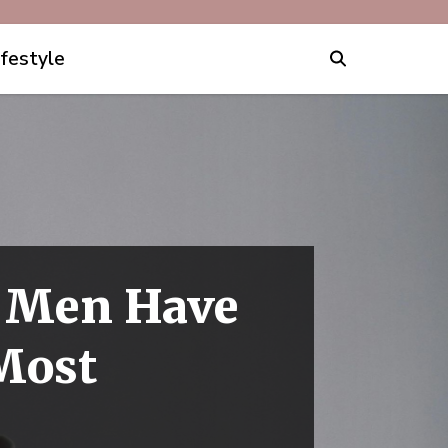
ifestyle
s Men Have
Most