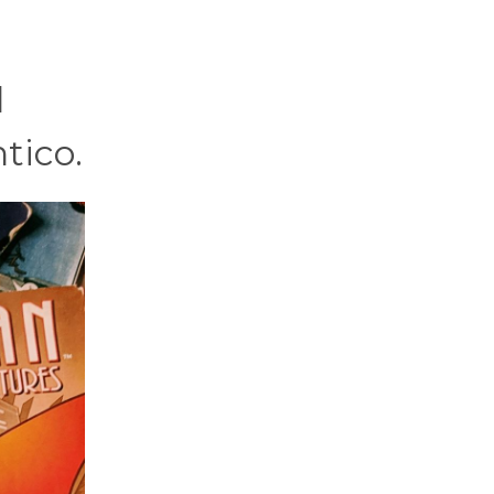
l
tico.