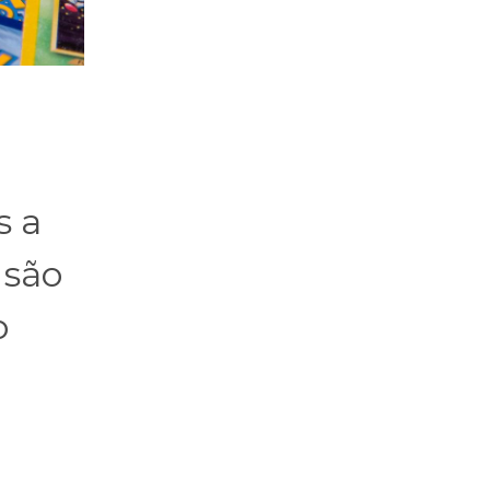
s a
 são
o