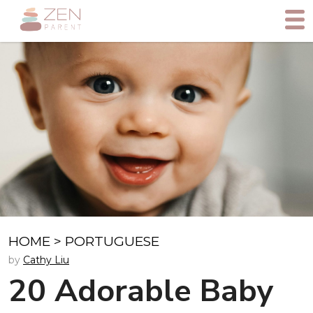
HOME
>
PORTUGUESE
by
Cathy Liu
20 Adorable Baby