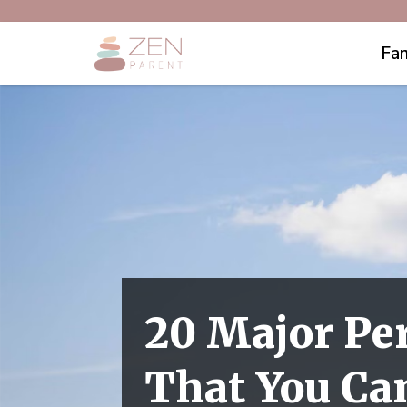
Fam
20 Major Pe
That You Can