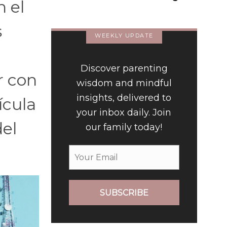
n el
(Spanish)
s
WEEKLY UPDATE
Discover parenting
r con
wisdom and mindful
insights, delivered to
ícula
your inbox daily. Join
del
our family today!
SUBSCRIBE