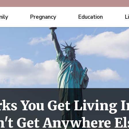
ily
Pregnancy
Education
L
rks You Get Living 
't Get Anywhere El