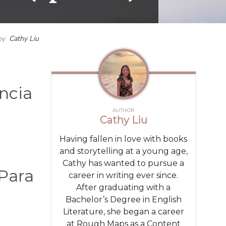
by
Cathy Liu
encia
AUTHOR
Cathy Liu
Having fallen in love with books
and storytelling at a young age,
Cathy has wanted to pursue a
 Para
career in writing ever since.
After graduating with a
Bachelor’s Degree in English
Literature, she began a career
at Rough Maps as a Content