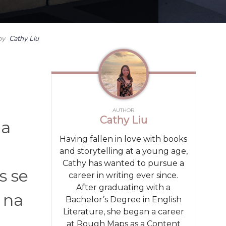
by
Cathy Liu
AUTHOR
Cathy Liu
ia
Having fallen in love with books
and storytelling at a young age,
Cathy has wanted to pursue a
s se
career in writing ever since.
After graduating with a
 na
Bachelor’s Degree in English
Literature, she began a career
at Rough Maps as a Content