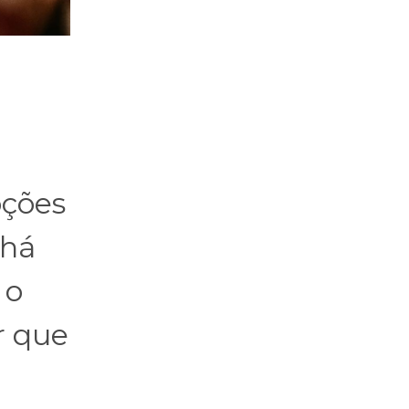
oções
 há
 o
r que