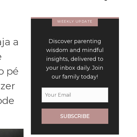
(Brazilian Portuguese)
WEEKLY UPDATE
ja a
Discover parenting
wisdom and mindful
e
insights, delivered to
your inbox daily. Join
o pé
our family today!
azer
ode
SUBSCRIBE