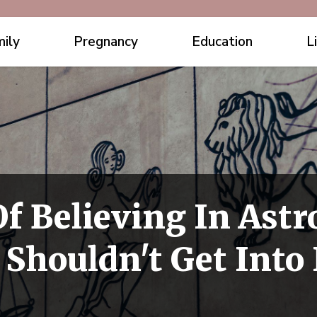
ily
Pregnancy
Education
L
Of Believing In Astr
Shouldn't Get Into I