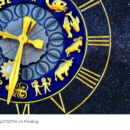
p2722754 on Pixabay