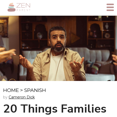
HOME
>
SPANISH
by
Cameron Dick
20 Things Families